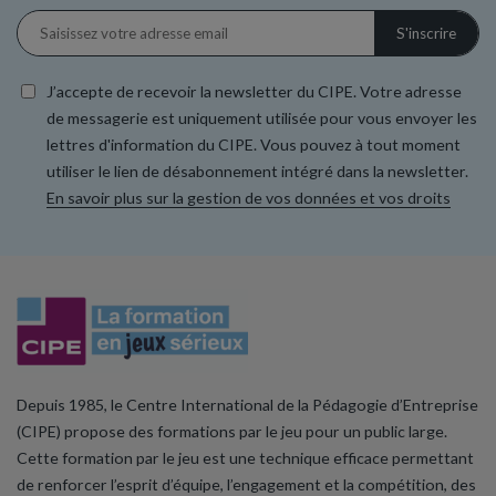
J’accepte de recevoir la newsletter du CIPE. Votre adresse
de messagerie est uniquement utilisée pour vous envoyer les
lettres d'information du CIPE. Vous pouvez à tout moment
utiliser le lien de désabonnement intégré dans la newsletter.
En savoir plus sur la gestion de vos données et vos droits
Depuis 1985, le Centre International de la Pédagogie d’Entreprise
(CIPE) propose des formations par le jeu pour un public large.
Cette formation par le jeu est une technique efficace permettant
de renforcer l’esprit d’équipe, l’engagement et la compétition, des