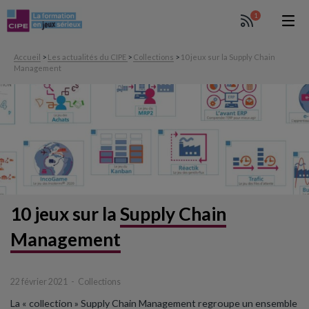
1
Accueil
>
Les actualités du CIPE
>
Collections
>
10 jeux sur la Supply Chain
Management
10 jeux sur la
Supply Chain
Management
22 février 2021
Collections
La « collection » Supply Chain Management regroupe un ensemble