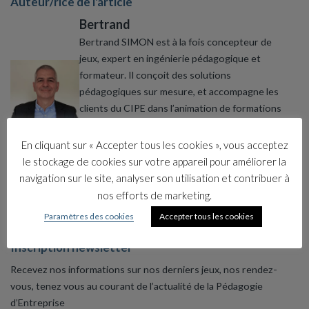
Auteur/rice de l'article
Bertrand
Bertrand SIMON est à la fois concepteur de
jeux, expert en ingénierie pédagogique et
formateur. Il conçoit des solutions
pédagogiques sur mesure, et accompagne les
clients du CIPE dans l’animation de formations
ludiques et impactantes. Il forme aussi les
équipes de formateurs à l’usage du jeu dans la
En cliquant sur « Accepter tous les cookies », vous acceptez
formation professionnelle.
le stockage de cookies sur votre appareil pour améliorer la
navigation sur le site, analyser son utilisation et contribuer à
nos efforts de marketing.
Paramètres des cookies
Accepter tous les cookies
Inscription newsletter
Recevez nos informations sur nos derniers jeux, nos rendez-
vous, tenez vous au courant de l’actualité de la Pédagogie
d’Entreprise