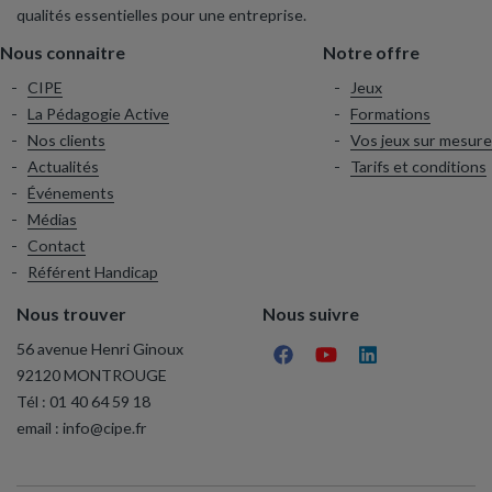
qualités essentielles pour une entreprise.
Nous connaitre
Notre offre
CIPE
Jeux
La Pédagogie Active
Formations
Nos clients
Vos jeux sur mesure
Actualités
Tarifs et conditions
Événements
Médias
Contact
Référent Handicap
Nous trouver
Nous suivre
56 avenue Henri Ginoux
92120 MONTROUGE
Tél :
01 40 64 59 18
email :
info@cipe.fr