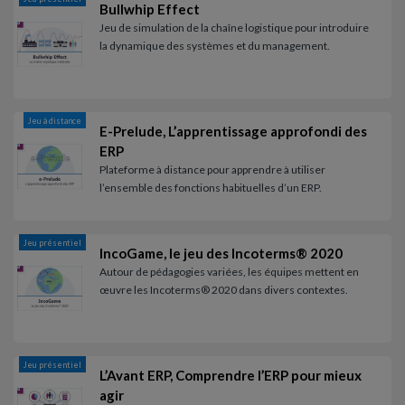
Bullwhip Effect
Jeu de simulation de la chaîne logistique pour introduire
la dynamique des systèmes et du management.
Jeu à distance
E-Prelude, L’apprentissage approfondi des
ERP
Plateforme à distance pour apprendre à utiliser
l’ensemble des fonctions habituelles d’un ERP.
Jeu présentiel
IncoGame, le jeu des Incoterms® 2020
Autour de pédagogies variées, les équipes mettent en
œuvre les Incoterms® 2020 dans divers contextes.
Jeu présentiel
L’Avant ERP, Comprendre l’ERP pour mieux
agir