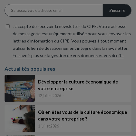
J’accepte de recevoir la newsletter du CIPE. Votre adresse
de messagerie est uniquement utilisée pour vous envoyer les
lettres d'information du CIPE. Vous pouvez à tout moment
utiliser le lien de désabonnement intégré dans la newsletter.
En savoir plus sur la gestion de vos données et vos droits
Actualités populaires
Développer la culture économique de
votre entreprise
12 juillet 2026
Où en êtes vous de la culture économique
dans votre entreprise ?
1 juillet 2026