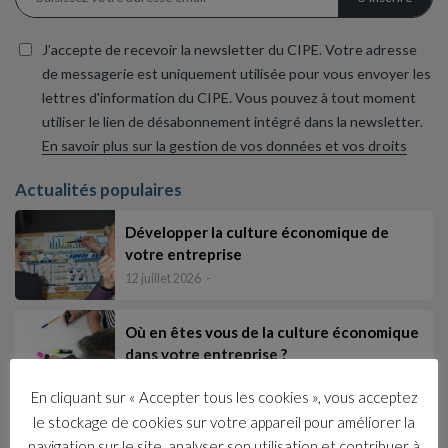
J’accepte de recevoir la newsletter du CIPE. Votre adresse
de messagerie est uniquement utilisée pour vous envoyer les
lettres d'information du CIPE. Vous pouvez à tout moment
utiliser le lien de désabonnement intégré dans la newsletter.
En savoir plus sur la gestion de vos données et vos droits
Actualités populaires
Développer la culture économique de
votre entreprise
12 juillet 2026
Où en êtes vous de la culture économique
dans votre entreprise ?
1 juillet 2026
En cliquant sur « Accepter tous les cookies », vous acceptez
le stockage de cookies sur votre appareil pour améliorer la
Élaborer et animer une formation pour
navigation sur le site, analyser son utilisation et contribuer à