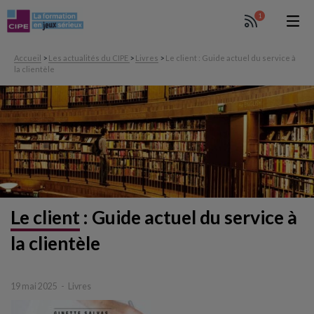
1
Accueil
>
Les actualités du CIPE
>
Livres
>
Le client : Guide actuel du service à
la clientèle
Le client
:
Guide actuel du service à
la clientèle
19 mai 2025
Livres