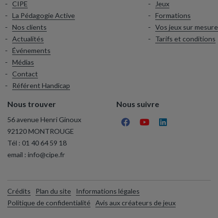
CIPE
Jeux
La Pédagogie Active
Formations
Nos clients
Vos jeux sur mesure
Actualités
Tarifs et conditions
Événements
Médias
Contact
Référent Handicap
Nous trouver
Nous suivre
56 avenue Henri Ginoux
92120 MONTROUGE
Tél :
01 40 64 59 18
email :
info@cipe.fr
Crédits
Plan du site
Informations légales
Politique de confidentialité
Avis aux créateurs de jeux