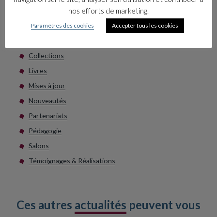
tous les salariés afin d’intégrer les fonda…
nos efforts de marketing.
17 juin 2026
Paramètres des cookies
Accepter tous les cookies
Les catégories
Collections
Livres
Mises à jour
Nouveautés
Partenariats
Pédagogie
Salons
Témoignages & Réalisations
Ces autres
actualités
peuvent vous