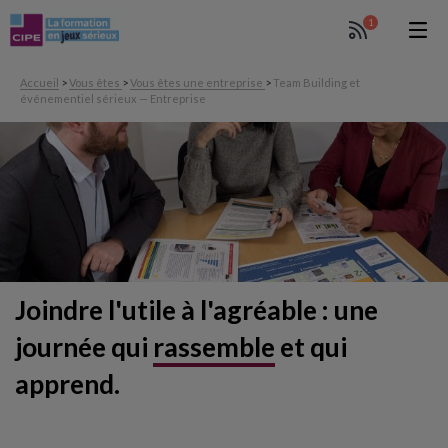
1
Accueil
>
Vous êtes
>
Vous êtes une entreprise
>
Team Building et
événementiel sérieux — Entreprise
Joindre l'utile à l'agréable :
une
journée qui
rassemble
et qui
apprend.