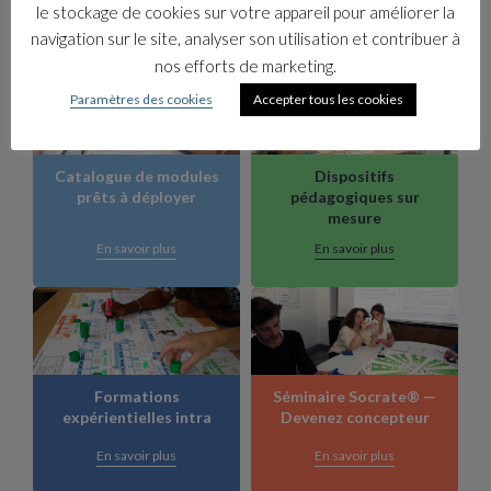
le stockage de cookies sur votre appareil pour améliorer la
navigation sur le site, analyser son utilisation et contribuer à
nos efforts de marketing.
Paramètres des cookies
Accepter tous les cookies
Catalogue de modules
Dispositifs
prêts à déployer
pédagogiques sur
mesure
En savoir plus
En savoir plus
Formations
Séminaire Socrate® —
expérientielles intra
Devenez concepteur
En savoir plus
En savoir plus