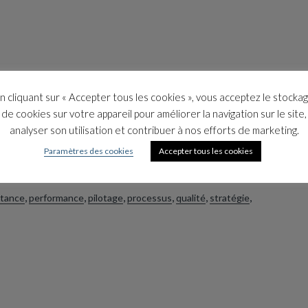
eurs [jeu distanciel]
.
n cliquant sur « Accepter tous les cookies », vous acceptez le stocka
tion en ligne de notre jeu SMART.
de cookies sur votre appareil pour améliorer la navigation sur le site,
analyser son utilisation et contribuer à nos efforts de marketing.
Paramètres des cookies
Accepter tous les cookies
,
,
,
,
,
,
stance
performance
pilotage
processus
qualité
stratégie