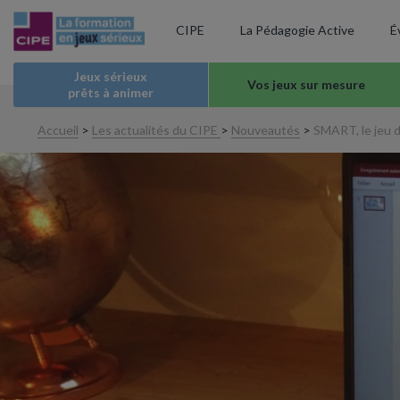
CIPE
La Pédagogie Active
É
Jeux sérieux
Vos jeux sur mesure
prêts à animer
Accueil
>
Les actualités du CIPE
>
Nouveautés
>
SMART, le jeu d