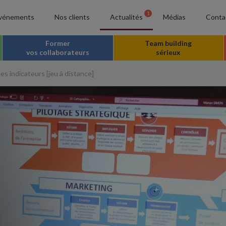
1
vénements
Nos clients
Actualités
Médias
Conta
Former
Team building
vos collaborateurs
sérieux
es indicateurs [jeu à distance]