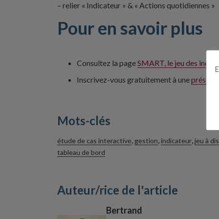
– relier « Indicateur » & « Actions quotidiennes »
Pour en savoir plus
Consultez la page
SMART, le jeu des indicat
E
Inscrivez-vous gratuitement à une
présenta
Mots-clés
,
,
,
étude de cas interactive
gestion
indicateur
jeu à di
tableau de bord
Auteur/rice de l'article
Bertrand