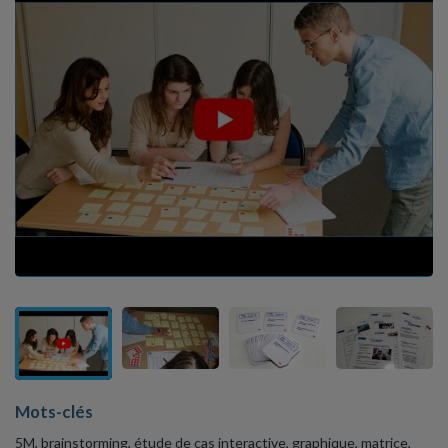
Mots-clés
5M
,
brainstorming
,
étude de cas interactive
,
graphique
,
matrice
,