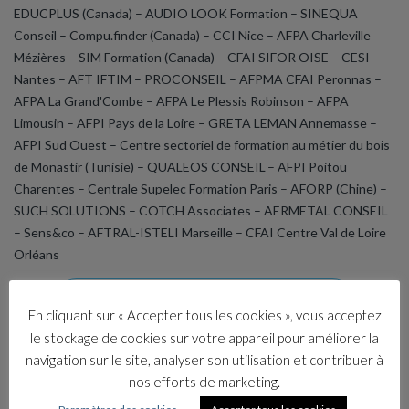
EDUCPLUS (Canada) – AUDIO LOOK Formation – SINEQUA
Conseil – Compu.finder (Canada) – CCI Nice – AFPA Charleville
Mézières – SIM Formation (Canada) – CFAI SIFOR OISE – CESI
Nantes – AFT IFTIM – PROCONSEIL – AFPMA CFAI Peronnas –
AFPA La Grand'Combe – AFPA Le Plessis Robinson – AFPA
Limousin – AFPI Pays de la Loire – GRETA LEMAN Annemasse –
AFPI Sud Ouest – Centre sectoriel de formation au métier du bois
de Monastir (Tunisie) – QUALEOS CONSEIL – AFPI Poitou
Charentes – Centrale Supelec Formation Paris – AFORP (Chine) –
SUCH SOLUTIONS – COTCH Associates – AERMETAL CONSEIL
– Sens&co
– AFTRAL-ISTELI Marseille – CFAI Centre Val de Loire
Orléans
Nos clients
En cliquant sur « Accepter tous les cookies », vous acceptez
le stockage de cookies sur votre appareil pour améliorer la
navigation sur le site, analyser son utilisation et contribuer à
nos efforts de marketing.
Autre(s) formations(s) pouvant vous intéresser