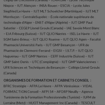
Niepce – IUT Alençon – INSA Rouen – ESCIA – Lycée Jules
Siegfried Le Havre – IUT MLT Schoelcher (Martinique) – IUT MLT
Montluçon – CentraleSupelec – École nationale supérieure de
technologie d'Alger – ENST d'Alger (Algérie) – IUT GMP Paul
Sabatier – CEGEP Lionel Groulx (Canada) – IAE Savoie Mont Blanc
– EIA Fribourg (Suisse) – IUT QLIO Nantes – ISEL Le Havre
– IUT
SGM Saint-Brieuc – IUT QLIO Roanne – IUT QLIO Agen – Faculté
Pharmacie Université Paris – IUT GMP Besançon – UFR de
Pharmacie de Clermont-Ferrand – EIGSI – I.S.T.P. – IUT QLIO
Haguenau – IUT GMP Nantes
– CEFF Industrie (Suisse) – IUT
GMP Saint-Denis – UTC (Compiègne) – IUT GMP Valenciennes –
UFR Sciences et Techniques de Besançon – Collège Lionel Groulx
(Canada)
ORGANISMES DE FORMATION ET CABINETS CONSEIL :
BFRC Stratégie – AFPA Le Havre – AFPA Vénissieux – VIDAL
FORM'ACTION Conseil – AFPI 54 – AFORP Neuilly – Agence
Tunisienne de la Formation Professionnelle (Tunisie) – IUFM de
Lorraine (Metz) – HUOT Management Inc (Canada) – TESCULT