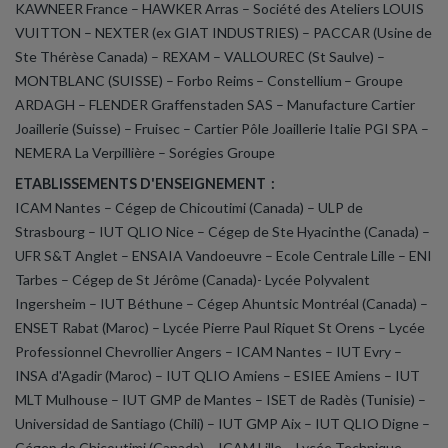
KAWNEER France – HAWKER Arras – Société des Ateliers LOUIS
VUITTON – NEXTER (ex GIAT INDUSTRIES) – PACCAR (Usine de
Ste Thérèse Canada) – REXAM – VALLOUREC (St Saulve) –
MONTBLANC (SUISSE) – Forbo Reims – Constellium – Groupe
ARDAGH – FLENDER Graffenstaden SAS – Manufacture Cartier
Joaillerie (Suisse) – Fruisec
– Cartier Pôle Joaillerie Italie PGI SPA –
NEMERA La Verpillière – Sorégies Groupe
ETABLISSEMENTS D'ENSEIGNEMENT :
ICAM Nantes – Cégep de Chicoutimi (Canada) – ULP de
Strasbourg – IUT QLIO Nice – Cégep de Ste Hyacinthe (Canada) –
UFR S&T Anglet – ENSAIA Vandoeuvre – Ecole Centrale Lille – ENI
Tarbes – Cégep de St Jérôme (Canada)- Lycée Polyvalent
Ingersheim – IUT Béthune – Cégep Ahuntsic Montréal (Canada) –
ENSET Rabat (Maroc) – Lycée Pierre Paul Riquet St Orens – Lycée
Professionnel Chevrollier Angers – ICAM Nantes – IUT Evry –
INSA d'Agadir (Maroc) – IUT QLIO Amiens – ESIEE Amiens – IUT
MLT Mulhouse – IUT GMP de Mantes – ISET de Radès (Tunisie) –
Universidad de Santiago (Chili) – IUT GMP Aix – IUT QLIO Digne –
Cégep de Chicoutimi (Canada) – ICAM Lille – Lycée Technique