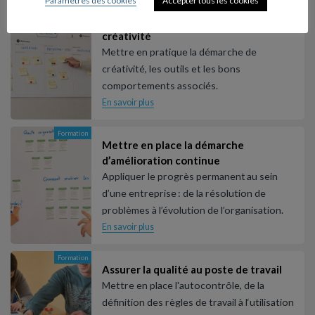
Paramètres des cookies
Accepter tous les cookies
Formation
Maîtriser les méthodes simples de
créativité
Mettre en pratique la démarche de
créativité, les outils et les bons
comportements associés.
En savoir plus
Formation
Mettre en place la démarche
d’amélioration continue
Appliquer le progrès permanent au sein
d’une entreprise : de la résolution de
problèmes à l’évolution de l’organisation.
En savoir plus
Formation
Assurer la qualité au poste de travail
Mettre en place l'autocontrôle, de la
définition des règles de travail à l‘utilisation