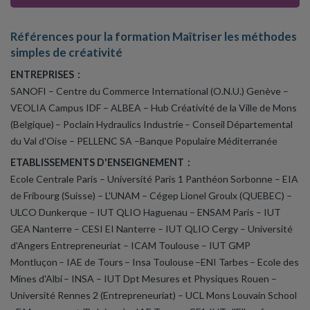
Références pour la formation Maîtriser les méthodes
simples de créativité
ENTREPRISES :
SANOFI – Centre du Commerce International (O.N.U.) Genève –
VEOLIA Campus IDF – ALBEA – Hub Créativité de la Ville de Mons
(Belgique) – Poclain Hydraulics Industrie – Conseil Départemental
du Val d'Oise – PELLENC SA –Banque Populaire Méditerranée
ETABLISSEMENTS D'ENSEIGNEMENT :
Ecole Centrale Paris – Université Paris 1 Panthéon Sorbonne – EIA
de Fribourg (Suisse) – L'UNAM – Cégep Lionel Groulx (QUEBEC) –
ULCO Dunkerque – IUT QLIO Haguenau – ENSAM Paris – IUT
GEA Nanterre – CESI EI Nanterre – IUT QLIO Cergy – Université
d'Angers Entrepreneuriat – ICAM Toulouse – IUT GMP
Montluçon – IAE de Tours – Insa Toulouse –ENI Tarbes – Ecole des
Mines d'Albi – INSA – IUT Dpt Mesures et Physiques Rouen –
Université Rennes 2 (Entrepreneuriat) – UCL Mons Louvain School