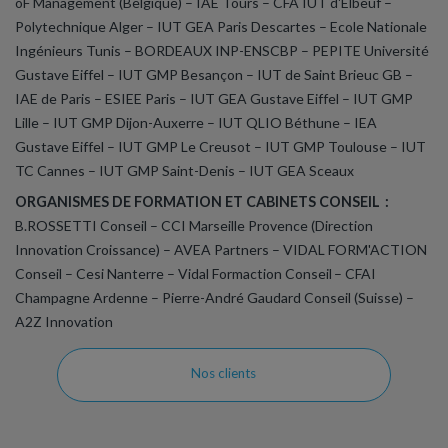
oF Management (Belgique) – IAE Tours – CFA IUT d'Elbeuf –
Polytechnique Alger – IUT GEA Paris Descartes – Ecole Nationale
Ingénieurs Tunis – BORDEAUX INP-ENSCBP – PEPITE Université
Gustave Eiffel – IUT GMP Besançon – IUT de Saint Brieuc GB –
IAE de Paris – ESIEE Paris – IUT GEA Gustave Eiffel – IUT GMP
Lille – IUT GMP Dijon-Auxerre
– IUT QLIO Béthune – IEA
Gustave Eiffel
– IUT GMP Le Creusot – IUT GMP Toulouse – IUT
TC Cannes – IUT GMP Saint-Denis – IUT GEA Sceaux
ORGANISMES DE FORMATION ET CABINETS CONSEIL :
B.ROSSETTI Conseil – CCI Marseille Provence (Direction
Innovation Croissance) – AVEA Partners – VIDAL FORM'ACTION
Conseil – Cesi Nanterre – Vidal Formaction Conseil – CFAI
Champagne Ardenne – Pierre-André Gaudard Conseil (Suisse) –
A2Z Innovation
Nos clients