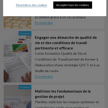
Paramètres des cookies
Accepter tous les cookies
Mettre en œuvre les outils de la qualité au
sein du processus de résolution de
problème grâce à un cas pratique.
En savoir plus
Formation
Engager une démarche de qualité de
vie et des conditions de travail
pertinente et efficace
Cette formation Qualité de Vie et
Conditions de Travail permet de former à
l'élaboration d'une stratégie QVCT et à sa
feuille de route.
En savoir plus
Formation
Maîtriser les fondamentaux de la
gestion de projet
Planifier, maîtriser les risques optimiser et
contrôler les coûts pour mettre en