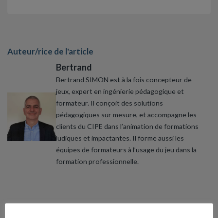
Auteur/rice de l'article
Bertrand
Bertrand SIMON est à la fois concepteur de
jeux, expert en ingénierie pédagogique et
formateur. Il conçoit des solutions
pédagogiques sur mesure, et accompagne les
clients du CIPE dans l’animation de formations
ludiques et impactantes. Il forme aussi les
équipes de formateurs à l’usage du jeu dans la
formation professionnelle.