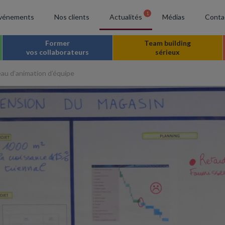
1
vénements
Nos clients
Actualités
Médias
Conta
Former
Team building
vos collaborateurs
sérieux
eau d’animation d’équipe