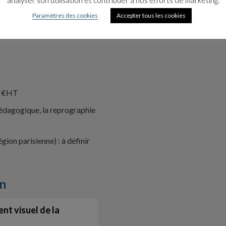
Paramètres des cookies
Accepter tous les cookies
00 €HT
u pédagogique, la reprographie
ion parisienne) : à définir
on
nt visuel de la