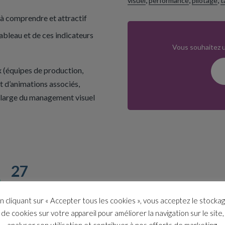
visuel
performance
pilotage
t
 à comprendre et attractif
ableau et de ces indicateurs
Vous souhaitez u
ux (équipes de production,
t d’animations associés,
n large du management visuel
27
Employés formés depuis
2023
n cliquant sur « Accepter tous les cookies », vous acceptez le stocka
de cookies sur votre appareil pour améliorer la navigation sur le site,
analyser son utilisation et contribuer à nos efforts de marketing.