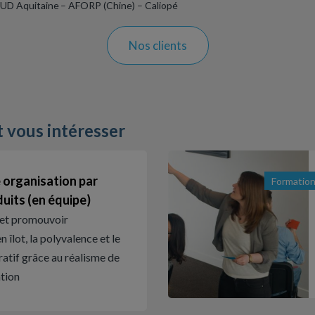
UD Aquitaine – AFORP (Chine) – Caliopé
Nos clients
t vous intéresser
 organisation par
Formatio
duits (en équipe)
et promouvoir
n îlot, la polyvalence et le
ratif grâce au réalisme de
ation