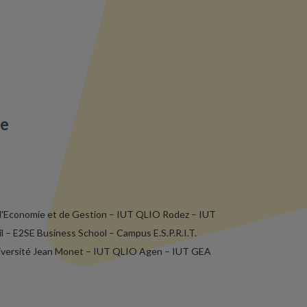
pe
d'Economie et de Gestion – IUT QLIO Rodez – IUT
l – E2SE Business School
– Campus E.S.P.R.I.T.
niversité Jean Monet – IUT QLIO Agen
– IUT GEA