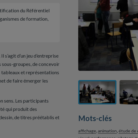
ification du Référentiel
rganismes de formation,
l s’agit d’un jeu d’entreprise
rs sous-groupes, de concevoir
 tableaux et représentations
met de faire émerger les
on sens. Les participants
té qui produit des
Mots-clés
essin, de titres préétablis et
,
,
affichage
animation
étude de 
,
,
,