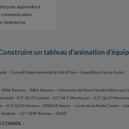
rète pour apprendre à
de communication
e l’entreprise.
Construire un tableau d’animation d’équi
) – Conseil Départemental du Val d'Oise – ExpertBuy France (Lyon)
 – INSA Rennes – INSA Rennes – Université de Mons Faculté Warocqué 
nteuil – IUT QLIO Lorient – IUT MLT Montluçon – IUT QLIO Montreui
ère – IUT QLIO Annecy – ENSAIA Nancy – Lycée de la Mode Cholet – U
cy-Brabois – IUT GMP Rennes – ENISE
 CONSEIL :