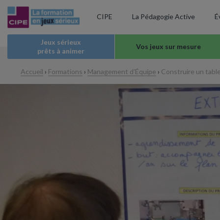
CIPE
La Pédagogie Active
É
Jeux sérieux
Vos jeux sur mesure
prêts à animer
Accueil
›
Formations
›
Management d’Équipe
›
Construire un tabl