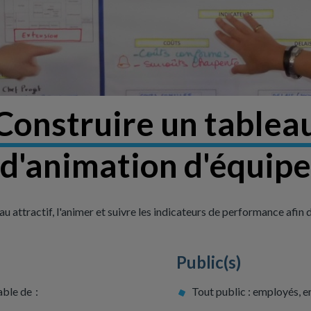
Construire un tablea
d'animation d'équipe
 attractif, l'animer et suivre les indicateurs de performance afin 
Public(s)
able de :
Tout public : employés, 