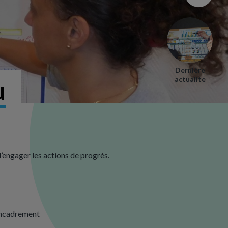
Dernière
actualite
u
d’engager les actions de progrès.
encadrement